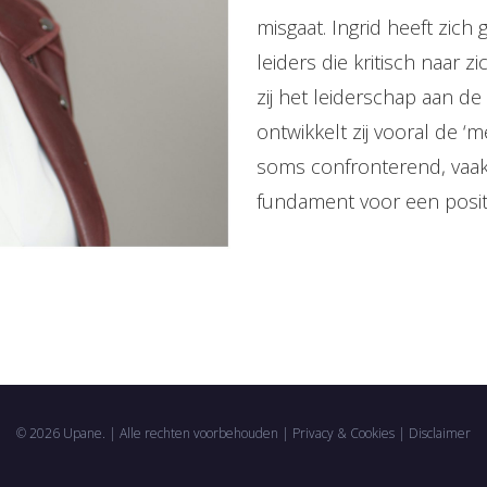
misgaat. Ingrid heeft zich
leiders die kritisch naar z
zij het leiderschap aan d
ontwikkelt zij vooral de ‘
soms confronterend, vaak v
fundament voor een posit
© 2026 Upane. | Alle rechten voorbehouden |
Privacy & Cookies
|
Disclaimer